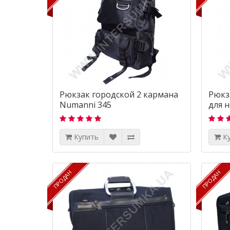
Рюкзак городской 2 кармана
Рюкз
Numanni 345
для 
Купить
К
ПРОДАН
ПРОДАН
ПРОДАН
ПРОДАН