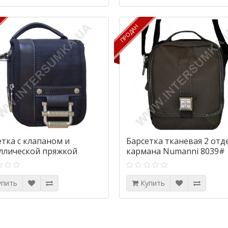
ПРОДАН
ПРОДАН
етка с клапаном и
Барсетка тканевая 2 отд
ллической пряжкой
кармана Numanni 8039#
nni 8010
упить
Купить