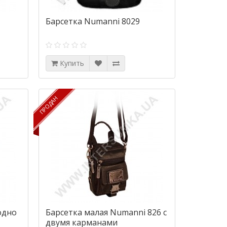
Барсетка Numanni 8029
Купить
ПРОДАН
ПРОДАН
одно
Барсетка малая Numanni 826 с
двумя карманами