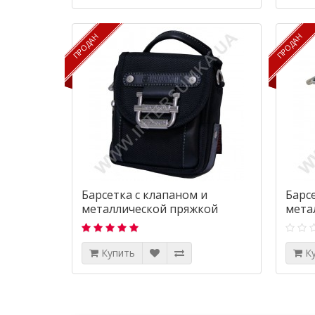
ПРОДАН
ПРОДАН
ПРОДАН
ПРОДАН
Барсетка с клапаном и
Барс
металлической пряжкой
мета
Numanni 8007
Numa
Купить
К