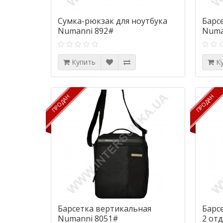
Сумка-рюкзак для ноутбука
Барсе
Numanni 892#
Numa
Купить
К
ПРОДАН
ПРОДАН
ПРОДАН
ПРОДАН
Барсетка вертикальная
Барс
Numanni 8051#
2 от