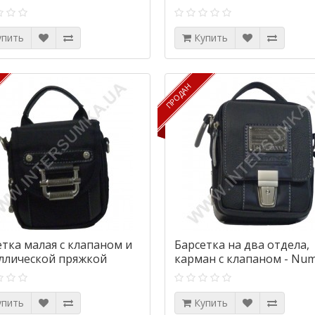
упить
Купить
ПРОДАН
ПРОДАН
етка малая с клапаном и
Барсетка на два отдела,
ллической пряжкой
карман с клапаном - Nu
nni 8005
908
упить
Купить