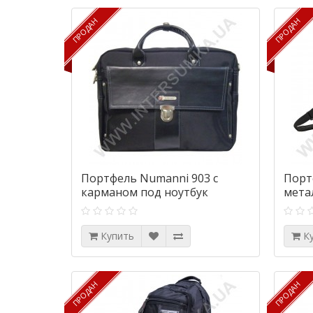
ПРОДАН
ПРОДАН
ПРОДАН
ПРОДАН
Портфель Numanni 903 с
Порт
карманом под ноутбук
мета
Купить
К
ПРОДАН
ПРОДАН
ПРОДАН
ПРОДАН