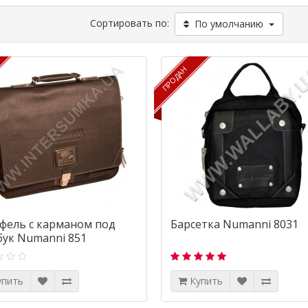
Сортировать по:
По умолчанию
ПРОДАН
ПРОДАН
фель с карманом под
Барсетка Numanni 8031
бук Numanni 851
упить
Купить