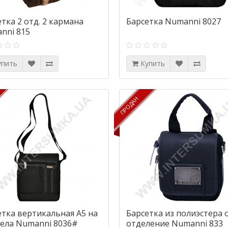
тка 2 отд. 2 кармана
Барсетка Numanni 8027
nni 815
упить
Купить
ПРОДАН
ПРОДАН
етка вертикальная А5 на
Барсетка из полиэстера 
дела Numanni 8036#
отделение Numanni 833