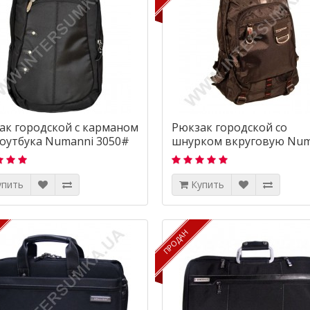
ак городской с карманом
Рюкзак городской со
ноутбука Numanni 3050#
шнурком вкруговую Num
108
упить
Купить
ПРОДАН
ПРОДАН