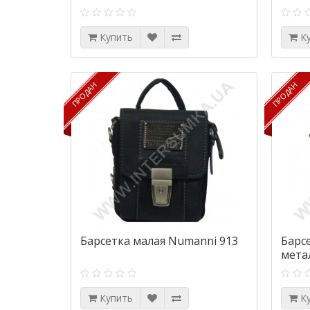
Купить
К
ПРОДАН
ПРОДАН
ПРОДАН
ПРОДАН
Барсетка малая Numanni 913
Барс
мета
Numa
Купить
К