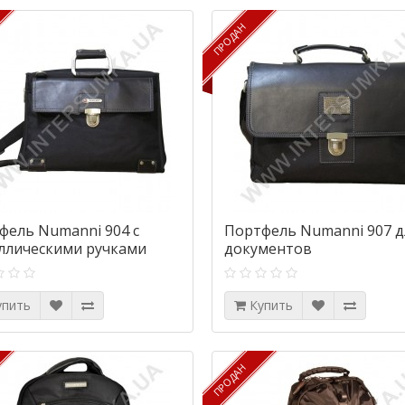
ПРОДАН
ПРОДАН
фель Numanni 904 с
Портфель Numanni 907 д
ллическими ручками
документов
упить
Купить
ПРОДАН
ПРОДАН