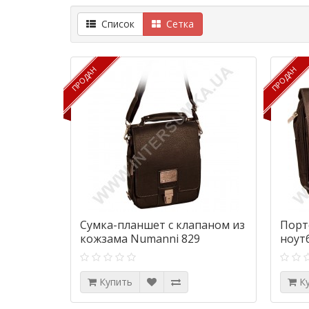
Список
Сетка
ПРОДАН
ПРОДАН
ПРОДАН
ПРОДАН
Сумка-планшет с клапаном из
Порт
кожзама Numanni 829
ноут
Купить
К