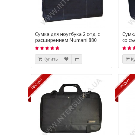
Сумка для ноутбука 2 отд. с
Сумк
расширением Numani 880
со с
3017
Купить
К
ПРОДАН
ПРОДАН
ПРОДАН
ПРОДАН