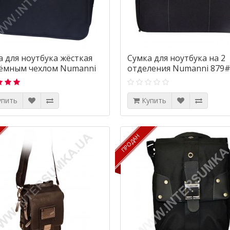
а для ноутбука жёсткая
Сумка для ноутбука на 2
ъёмным чехлом Numanni
отделения Numanni 879
упить
Купить
ПРОДАН
ПРОДАН