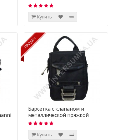
Купить
ПРОДАН
ПРОДАН
Барсетка с клапаном и
manni
металлической пряжкой
Numanni 8001
Купить