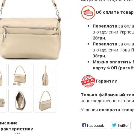
Об оплате товар
Переплата
за опла
в отделении Укрпош
28грн.
Переплата
за опла
в отделении Нова П
38грн.
Можно оплатить б
карту ФОП (расчё
Гарантии
Только фабричный то
непосредственно от прои
Условия
возврата това
писание
Facebook
Twitter
арактеристики