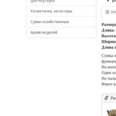
Для ноутбука
О
Косметички, несессеры
Опи
Сумки хозяйственные
Размер
Длина: 
Архив моделей
Высота:
Ширина
Длина п
Сумка о
функцио
На внеш
Один ос
На тыль
Имеет в
Ре