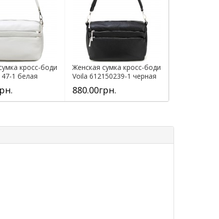
сумка кросс-боди
Женская сумка кросс-боди
Женская сум
147-1 белая
Voila 612150239-1 черная
Voila 612159
рн.
880.00грн.
880.00грн