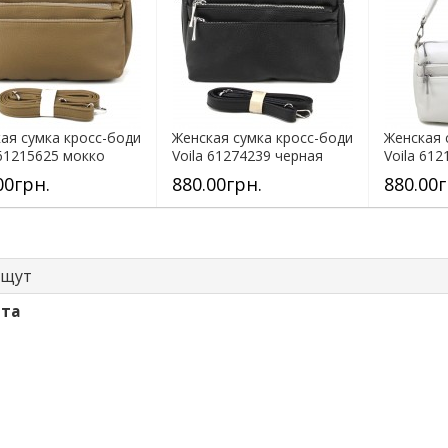
ая сумка кросс-боди
Женская сумка кросс-боди
Женская 
 61215625 мокко
Voila 61274239 черная
Voila 612
00грн.
880.00грн.
880.00г
ищут
ета