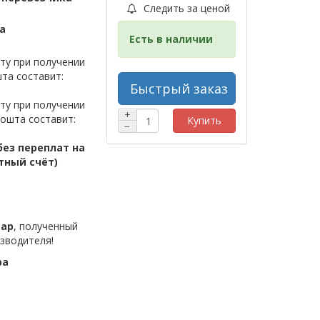
Следить за ценой
а
Есть в наличии
ту при получении
та составит:
Быстрый заказ
ту при получении
+
ошта составит:
Купить
−
ез переплат на
тный счёт)
вар
, полученный
зводителя!
ра