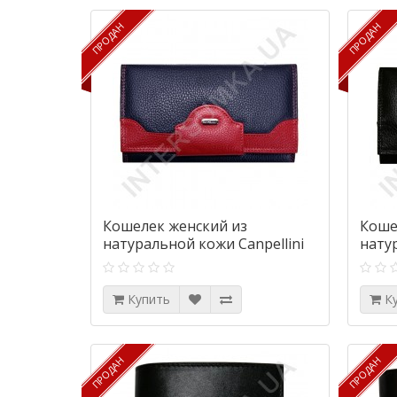
ПРОДАН
ПРОДАН
ПРОДАН
ПРОДАН
Кошелек женский из
Коше
натуральной кожи Canpellini
нату
2033-241 сине-красный
2033
флотар
Купить
К
ПРОДАН
ПРОДАН
ПРОДАН
ПРОДАН