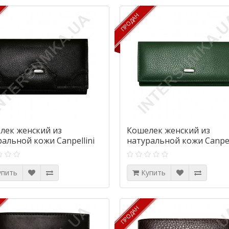
ПРОДАН
ПРОДАН
лек женский из
Кошелек женский из
ральной кожи Canpellini
натуральной кожи Canpel
-7 черный флотар
2036-299 зеленый флота
упить
Купить
ПРОДАН
ПРОДАН