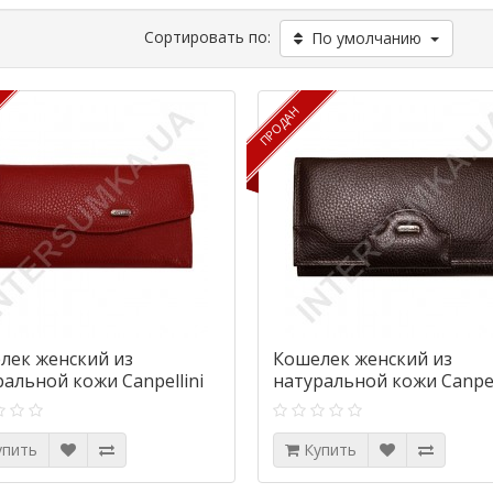
Сортировать по:
По умолчанию
ПРОДАН
ПРОДАН
лек женский из
Кошелек женский из
ральной кожи Canpellini
натуральной кожи Canpel
-172 красный флотар
2033-14 коричневый фло
упить
Купить