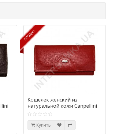
ПРОДАН
ПРОДАН
Кошелек женский из
lini
натуральной кожи Canpellini
тар
2033-172 красный флотар
Купить