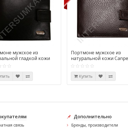
моне мужское из
Портмоне мужское из
ральной гладкой кожи
натуральной кожи Canpel
llini 222-1 черное
503-14 коричневый флот
упить
Купить
окупателям
Дополнительно
атная связь
Бренды, производители