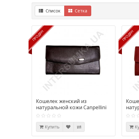
Список
Сетка
ПРОДАН
ПРОДАН
ПРОДАН
ПРОДАН
Кошелек женский из
Коше
натуральной кожи Canpellini
нату
2029-14 коричневый флотар
2029
Купить
К