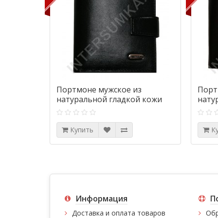
Портмоне мужское из
Порт
натуральной гладкой кожи
нату
Canpellini 1109-1 черное
Canpe
Купить
К
Информация
П
Доставка и оплата товаров
Обр