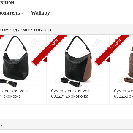
 визон
одитель -
Wallaby
комендуемые товары
ПРОДАН
ПРОДАН
 женская Voila
Сумка женская Voila
Сумка же
1 экокожа
68227126 экокожа
682263 э
щут