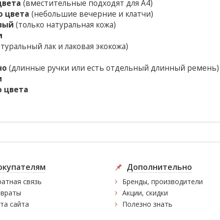
цвета
(вместительные подходят для А4)
о цвета
(небольшие вечерние и клатчи)
вый
(только натуральная кожа)
и
туральный лак и лаковая экокожа)
чо
(длинные ручки или есть отдельный длинный ремень)
и
о цвета
окупателям
Дополнительно
атная связь
Бренды, производители
враты
Акции, скидки
та сайта
Полезно знать