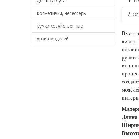
Для ноутбука
О
Косметички, несессеры
Опи
Сумки хозяйственные
Вмести
Архив моделей
визон.
незави
ручки 
исполн
процес
создаю
моделе
интерн
Матери
Длина 
Ширина
Высота