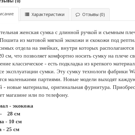
тзывы (0)
сание
Характеристики
Отзывы (0)
тельная женская сумка с длинной ручкой и съемным плеч
 Пошита из матовой мягкой экокожи и єкокожи под рептил
симых отдела на змейках, внутри которых располагаютс
20 см, что позволяет комфортно носить сумку на плече с
ение классическое - есть подкладка из крепкого материал
се эксплуатации сумки. Эту сумку технологи фабрики Wal
тся маленькими партиями. Новые модели выходят каждую
й - новые материалы, оригинальная фурнитура. Приобре
ет магазине или по телефону.
ал - экокожа
-
28 см
 - 10 см
 - 25 см