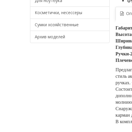
Для ноутбука
О
Косметички, несессеры
Опи
Сумки хозяйственные
Габари
Высота
Архив моделей
Ширина
Глубина
Ручки-
Плечев
Предлаг
стиль а
ручках.
Состоит
дополни
молнию
Снаружи
карман 
В компл