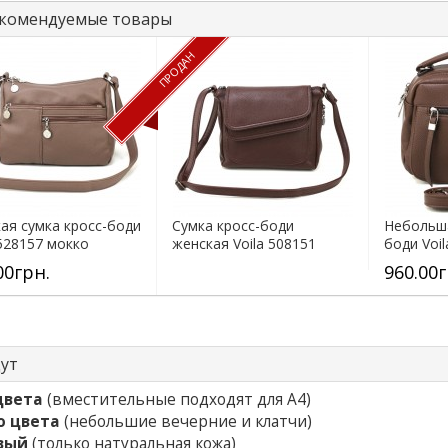
комендуемые товары
ПРОДАН
ая сумка кросс-боди
Сумка кросс-боди
Небольша
 528157 мокко
женская Voila 508151
боди Voi
коричневая
коричнев
00грн.
960.00г
щут
цвета
(вместительные подходят для А4)
о цвета
(небольшие вечерние и клатчи)
вый
(только натуральная кожа)