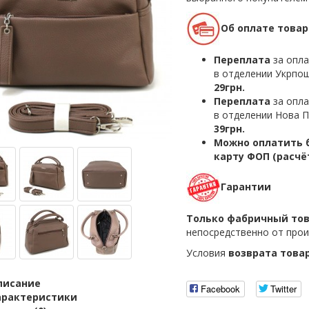
Об оплате товар
Переплата
за опла
в отделении Укрпош
29грн.
Переплата
за опла
в отделении Нова П
39грн.
Можно оплатить б
карту ФОП (расчё
Гарантии
Только фабричный то
непосредственно от прои
Условия
возврата това
писание
Facebook
Twitter
арактеристики