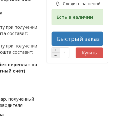
Следить за ценой
а
Есть в наличии
ту при получении
та составит:
Быстрый заказ
ту при получении
+
ошта составит:
Купить
−
ез переплат на
тный счёт)
вар
, полученный
зводителя!
ра