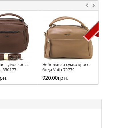
ПРОДАН
я сумка кросс-
Небольшая сумка кросс-
Небольшая с
la 550177
боди Voila 79779
боди Voila 7
ая
коричневая
рн.
920.00грн.