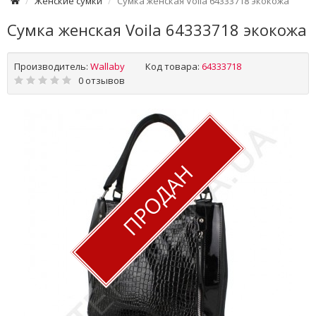
Женские сумки
Сумка женская Voila 64333718 экокожа
Сумка женская Voila 64333718 экокожа
Производитель:
Wallaby
Код товара:
64333718
0 отзывов
ПРОДАН