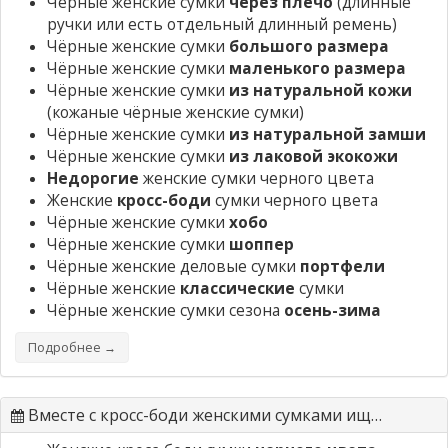
Чёрные женские сумки
через плечо
(длинные
ручки или есть отдельный длинный ремень)
Чёрные женские сумки
большого размера
Чёрные женские сумки
маленького размера
Чёрные женские сумки
из натуральной кожи
(кожаные чёрные женские сумки)
Чёрные женские сумки
из натуральной замши
Чёрные женские сумки
из лаковой экокожи
Недорогие
женские сумки черного цвета
Женские
кросс-боди
сумки черного цвета
Чёрные женские сумки
хобо
Чёрные женские сумки
шоппер
Чёрные женские деловые сумки
портфели
Чёрные женские
классические
сумки
Чёрные женские сумки сезона
осень-зима
Подробнее →
Вместе с кросс-боди женскими сумками ищут