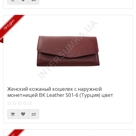
ПРОДАН
ПРОДАН
Женский кожаный кошелек с наружной
монетницей BK Leather 501-6 (Турция) цвет
марсала флотар