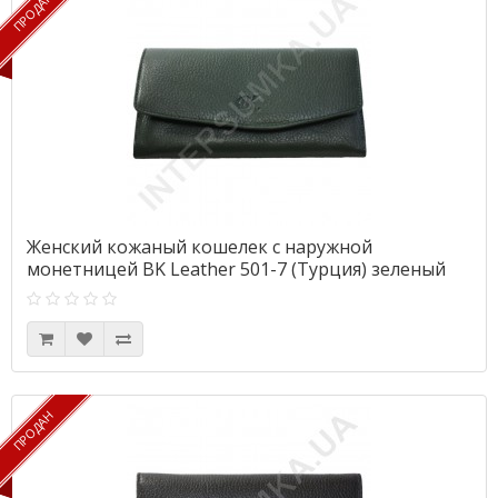
ПРОДАН
ПРОДАН
Женский кожаный кошелек с наружной
монетницей BK Leather 501-7 (Турция) зеленый
флотар
ПРОДАН
ПРОДАН